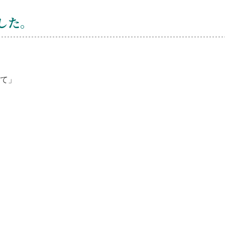
した。
て」